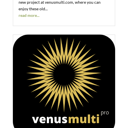
new project at venusmulti.com, where you can
enjoy these old...
read more...