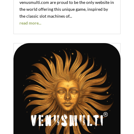
venusmulti.com are proud to be the only website in
the world offering this unique game, inspired by
the classic slot machines of...
read more...