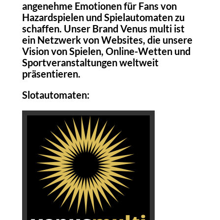
angenehme Emotionen für Fans von
Hazardspielen und Spielautomaten zu
schaffen. Unser Brand Venus multi ist
ein Netzwerk von Websites, die unsere
Vision von Spielen, Online-Wetten und
Sportveranstaltungen weltweit
präsentieren.
Slotautomaten: