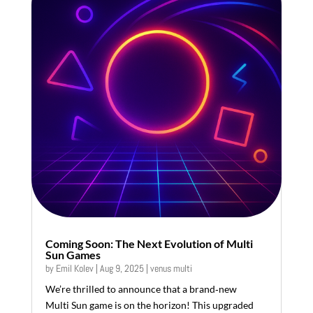
Coming Soon: The Next Evolution of Multi
Sun Games
by
Emil Kolev
|
Aug 9, 2025
|
venus multi
We’re thrilled to announce that a brand‑new
Multi Sun game is on the horizon! This upgraded