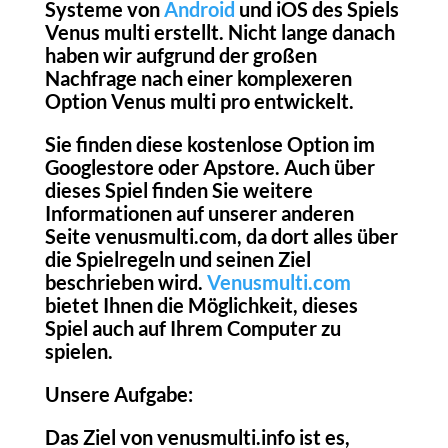
Systeme von
Android
und iOS des Spiels
Venus multi erstellt. Nicht lange danach
haben wir aufgrund der großen
Nachfrage nach einer komplexeren
Option Venus multi pro entwickelt.
Sie finden diese kostenlose Option im
Googlestore oder Apstore. Auch über
dieses Spiel finden Sie weitere
Informationen auf unserer anderen
Seite venusmulti.com, da dort alles über
die Spielregeln und seinen Ziel
beschrieben wird.
Venusmulti.com
bietet Ihnen die Möglichkeit, dieses
Spiel auch auf Ihrem Computer zu
spielen.
Unsere Aufgabe:
Das Ziel von venusmulti.info ist es,