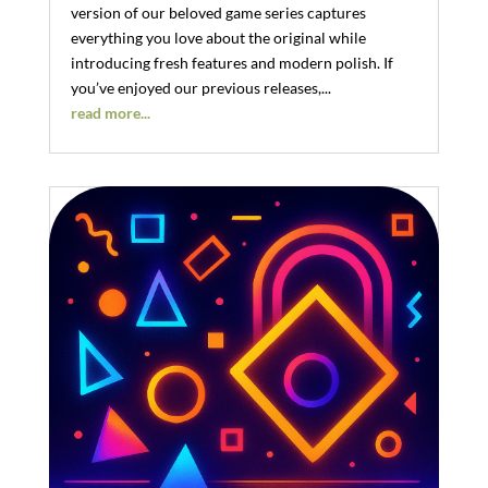
version of our beloved game series captures
everything you love about the original while
introducing fresh features and modern polish. If
you’ve enjoyed our previous releases,...
read more...